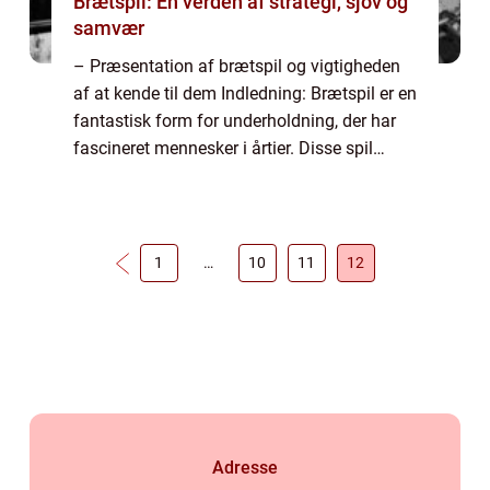
Brætspil: En verden af strategi, sjov og
samvær
– Præsentation af brætspil og vigtigheden
af at kende til dem Indledning: Brætspil er en
fantastisk form for underholdning, der har
fascineret mennesker i årtier. Disse spil
tilbyder os en pause fra den digitale verden
og giver os mulighed for ...
1
…
10
11
12
Adresse