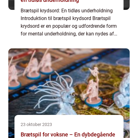
Brætspil krydsord: En tidløs underholdning
Introduktion til brætspil krydsord Brætspil
krydsord er en populær og udfordrende form
for mental underholdning, der kan nydes af
alle aldre. Dette spil kombinerer elementer
fra traditionelle krydsord og bræ...
23 oktober 2023
Brætspil for voksne – En dybdegående