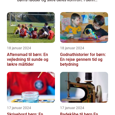
artikel vil vi udforske verdenen af sutsko til
børn og forklare, hvad der...
18 januar 2024
18 januar 2024
Aftensmad til børn: En
Godnathistorier for børn:
vejledning til sunde og
En rejse gennem tid og
lækre måltider
betydning
17 januar 2024
17 januar 2024
Skrivebord børn: En
Badekåbe til børn En