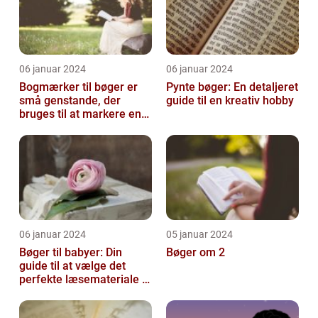
06 januar 2024
06 januar 2024
Bogmærker til bøger er
Pynte bøger: En detaljeret
små genstande, der
guide til en kreativ hobby
bruges til at markere en
side eller et afsnit i en
bog, så...
06 januar 2024
05 januar 2024
Bøger til babyer: Din
Bøger om 2
guide til at vælge det
perfekte læsemateriale til
de yngste læsere