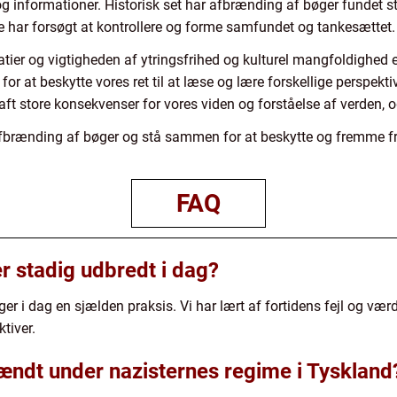
 og informationer. Historisk set har afbrænding af bøger fundet st
ne har forsøgt at kontrollere og forme samfundet og tankesættet.
er og vigtigheden af ytringsfrihed og kulturel mangfoldighed e
 for at beskytte vores ret til at læse og lære forskellige perspek
aft store konsekvenser for vores viden og forståelse af verden, o
brænding af bøger og stå sammen for at beskytte og fremme frih
FAQ
r stadig udbredt i dag?
er i dag en sjælden praksis. Vi har lært af fortidens fejl og værd
tiver.
ændt under nazisternes regime i Tyskland