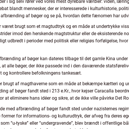
r i sig selv rører ved vores mest dyrebare værdier: viden, læring o
at blandt mennesker, der er interesserede i kulturhistorie, politik o
 afbrænding af bøger og se på, hvordan dette fænomen har udvikl
r været brugt som et magtudtryk og en måde at undertrykke viss
r strider imod den herskende magtstruktur eller de eksisterende n
t udbredt i perioder med politisk eller religiøs forfølgelse, hvo
afbrænding af bøger kan dateres tilbage til det gamle Kina under 
at alle bøger, der ikke passede ind i den daværende statsførelive 
gt og kontrollere befolkningens tankesæt.
ger brugt af magthaverne som en måde at bekæmpe kætteri og un
ng af bøger fandt sted i 213 e.Kr., hvor kejser Caracalla beordre
r at eliminere hans idéer og sikre, at de ikke ville påvirke Det R
de med afbrænding af bøger fandt sted under nazisternes regim
le former for informations- og kulturudtryk, der afveg fra deres 
t som “u-tyske” eller “undergravende”, blev brændt i offentlige b