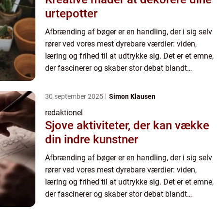
urtepotter
Afbrænding af bøger er en handling, der i sig selv
rører ved vores mest dyrebare værdier: viden,
læring og frihed til at udtrykke sig. Det er et emne,
der fascinerer og skaber stor debat blandt
mennesker, der er interesserede i kulturhistorie,
politi...
30 september 2025
Simon Klausen
redaktionel
Sjove aktiviteter, der kan vække
din indre kunstner
Afbrænding af bøger er en handling, der i sig selv
rører ved vores mest dyrebare værdier: viden,
læring og frihed til at udtrykke sig. Det er et emne,
der fascinerer og skaber stor debat blandt
mennesker, der er interesserede i kulturhistorie,