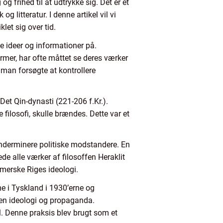
g frihed til at udtrykke sig. Det er et
g litteratur. I denne artikel vil vi
et sig over tid.
e ideer og informationer på.
ormer, har ofte måttet se deres værker
r man forsøgte at kontrollere
Det Qin-dynasti (221-206 f.Kr.).
filosofi, skulle brændes. Dette var et
derminere politiske modstandere. En
de alle værker af filosoffen Heraklit
omerske Riges ideologi.
e i Tyskland i 1930’erne og
egen ideologi og propaganda.
ål. Denne praksis blev brugt som et