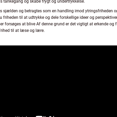
ns tankegang og skabe frygt og undertrykkelse.
is sjælden og betragtes som en handling imod ytringsfriheden o
 friheden til at udtrykke og dele forskellige ideer og perspektiver
ager forsøges at blive Af denne grund er det vigtigt at erkende og
rihed til at læse og lære.