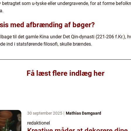
v betragtet som u-tyske eller undergravende, for at forme befo
a.
ksis med afbrænding af bøger?
bage til det gamle Kina under Det Qin-dynasti (221-206 f.Kr.), 
de ind i statsførende filosofi, skulle brændes.
Få læst flere indlæg her
30 september 2025
Mathias Damgaard
redaktionel
Kreative måder at dekorere dine