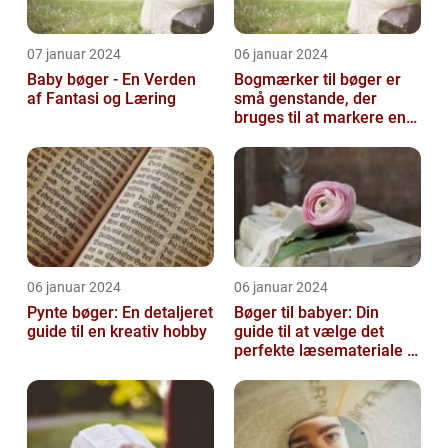
07 januar 2024
06 januar 2024
Baby bøger - En Verden
Bogmærker til bøger er
af Fantasi og Læring
små genstande, der
bruges til at markere en
side eller et afsnit i en
bog, så...
06 januar 2024
06 januar 2024
Pynte bøger: En detaljeret
Bøger til babyer: Din
guide til en kreativ hobby
guide til at vælge det
perfekte læsemateriale til
de yngste læsere