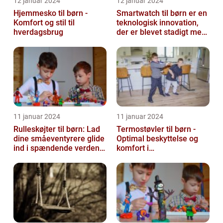
12 januar 2024
12 januar 2024
Hjemmesko til børn -
Smartwatch til børn er en
Komfort og stil til
teknologisk innovation,
hverdagsbrug
der er blevet stadigt mere
populær i de seneste år...
11 januar 2024
11 januar 2024
Rulleskøjter til børn: Lad
Termostøvler til børn -
dine småeventyrere glide
Optimal beskyttelse og
ind i spændende verden
komfort i
af motion og balance
vintermånederne