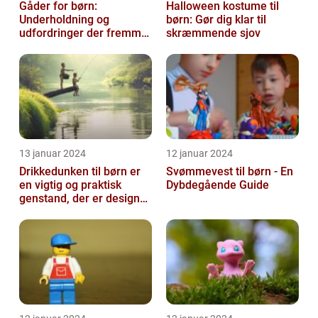
Gåder for børn:
Halloween kostume til
Underholdning og
børn: Gør dig klar til
udfordringer der fremmer
skræmmende sjov
kreativ tænkning
13 januar 2024
12 januar 2024
Drikkedunken til børn er
Svømmevest til børn - En
en vigtig og praktisk
Dybdegående Guide
genstand, der er designet
til at hjælpe med at holde
...