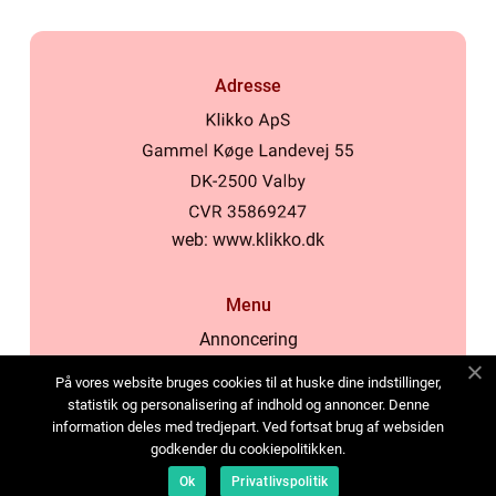
Adresse
web:
www.klikko.dk
Menu
Annoncering
Om os
På vores website bruges cookies til at huske dine indstillinger,
Cookies
statistik og personalisering af indhold og annoncer. Denne
information deles med tredjepart. Ved fortsat brug af websiden
Kontakt os
godkender du cookiepolitikken.
Sitemap
Ok
Privatlivspolitik