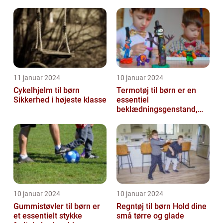
af motion og balance
vintermånederne
11 januar 2024
10 januar 2024
Cykelhjelm til børn
Termotøj til børn er en
Sikkerhed i højeste klasse
essentiel
beklædningsgenstand,
der spiller en afgørende
rolle i at holde vor...
10 januar 2024
10 januar 2024
Gummistøvler til børn er
Regntøj til børn Hold dine
et essentielt stykke
små tørre og glade