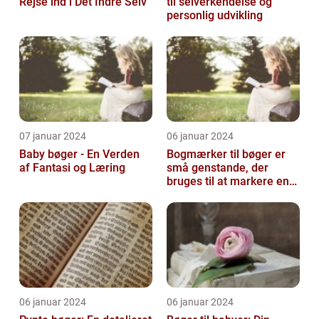
Rejse ind i Det Indre Selv
til selverkendelse og
personlig udvikling
07 januar 2024
06 januar 2024
Baby bøger - En Verden
Bogmærker til bøger er
af Fantasi og Læring
små genstande, der
bruges til at markere en
side eller et afsnit i en
bog, så...
06 januar 2024
06 januar 2024