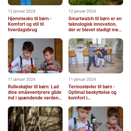
12 januar 2024
12 januar 2024
Hjemmesko til børn -
Smartwatch til børn er en
Komfort og stil til
teknologisk innovation,
hverdagsbrug
der er blevet stadigt mere
populær i de seneste år...
11 januar 2024
11 januar 2024
Rulleskøjter til børn: Lad
Termostøvler til børn -
dine småeventyrere glide
Optimal beskyttelse og
ind i spændende verden
komfort i
af motion og balance
vintermånederne