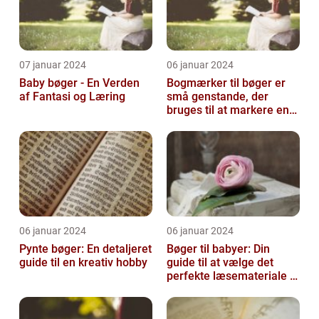
07 januar 2024
06 januar 2024
Baby bøger - En Verden
Bogmærker til bøger er
af Fantasi og Læring
små genstande, der
bruges til at markere en
side eller et afsnit i en
bog, så...
06 januar 2024
06 januar 2024
Pynte bøger: En detaljeret
Bøger til babyer: Din
guide til en kreativ hobby
guide til at vælge det
perfekte læsemateriale til
de yngste læsere