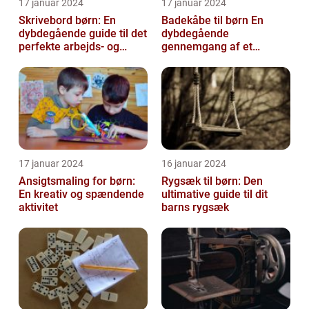
17 januar 2024
17 januar 2024
Skrivebord børn: En
Badekåbe til børn En
dybdegående guide til det
dybdegående
perfekte arbejds- og
gennemgang af et
læringsmiljø
hyggeligt og praktisk
børnetøj
17 januar 2024
16 januar 2024
Ansigtsmaling for børn:
Rygsæk til børn: Den
En kreativ og spændende
ultimative guide til dit
aktivitet
barns rygsæk