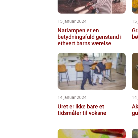
15 januar 2024
15
Natlampen er en
Gr
betydningsfuld genstand i
bø
ethvert barns værelse
14 januar 2024
14
Uret er ikke bare et
Ak
tidsmåler til voksne
gu