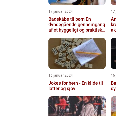
17 januar 2024
17
Badekåbe til børn En
An
dybdegående gennemgang
kr
af et hyggeligt og praktisk
ak
børnetøj
16 januar 2024
16
Jokes for børn - En kilde til
Ba
latter og sjov
dy