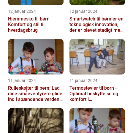
12 januar 2024
12 januar 2024
Hjemmesko til børn -
Smartwatch til børn er en
Komfort og stil til
teknologisk innovation,
hverdagsbrug
der er blevet stadigt mere
populær i de seneste år...
11 januar 2024
11 januar 2024
Rulleskøjter til børn: Lad
Termostøvler til børn -
dine småeventyrere glide
Optimal beskyttelse og
ind i spændende verden
komfort i
af motion og balance
vintermånederne