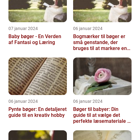
07 januar 2024
06 januar 2024
Baby bøger - En Verden
Bogmærker til bøger er
af Fantasi og Læring
små genstande, der
bruges til at markere en
side eller et afsnit i en
bog, så...
06 januar 2024
06 januar 2024
Pynte bøger: En detaljeret
Bøger til babyer: Din
guide til en kreativ hobby
guide til at vælge det
perfekte læsemateriale til
de yngste læsere