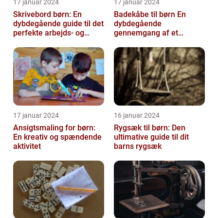
17 januar 2024
17 januar 2024
Skrivebord børn: En
Badekåbe til børn En
dybdegående guide til det
dybdegående
perfekte arbejds- og
gennemgang af et
læringsmiljø
hyggeligt og praktisk
børnetøj
17 januar 2024
16 januar 2024
Ansigtsmaling for børn:
Rygsæk til børn: Den
En kreativ og spændende
ultimative guide til dit
aktivitet
barns rygsæk