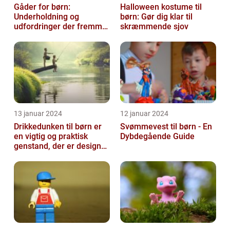
Gåder for børn:
Halloween kostume til
Underholdning og
børn: Gør dig klar til
udfordringer der fremmer
skræmmende sjov
kreativ tænkning
13 januar 2024
12 januar 2024
Drikkedunken til børn er
Svømmevest til børn - En
en vigtig og praktisk
Dybdegående Guide
genstand, der er designet
til at hjælpe med at holde
...