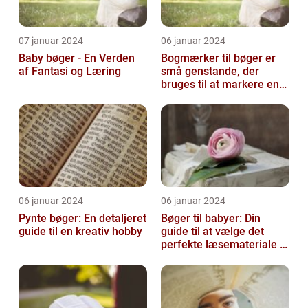
07 januar 2024
06 januar 2024
Baby bøger - En Verden
Bogmærker til bøger er
af Fantasi og Læring
små genstande, der
bruges til at markere en
side eller et afsnit i en
bog, så...
06 januar 2024
06 januar 2024
Pynte bøger: En detaljeret
Bøger til babyer: Din
guide til en kreativ hobby
guide til at vælge det
perfekte læsemateriale til
de yngste læsere