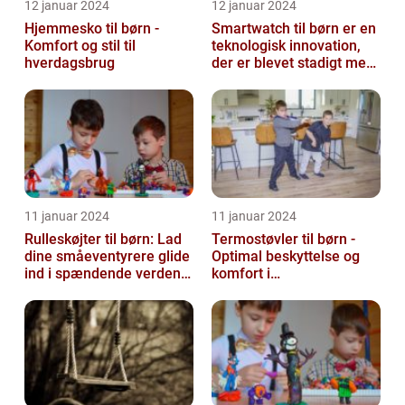
12 januar 2024
12 januar 2024
Hjemmesko til børn -
Smartwatch til børn er en
Komfort og stil til
teknologisk innovation,
hverdagsbrug
der er blevet stadigt mere
populær i de seneste år...
11 januar 2024
11 januar 2024
Rulleskøjter til børn: Lad
Termostøvler til børn -
dine småeventyrere glide
Optimal beskyttelse og
ind i spændende verden
komfort i
af motion og balance
vintermånederne