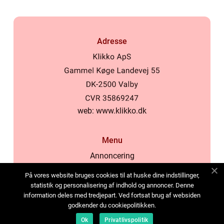
Adresse
web:
www.klikko.dk
Menu
Annoncering
Om os
På vores website bruges cookies til at huske dine indstillinger,
Cookies
statistik og personalisering af indhold og annoncer. Denne
information deles med tredjepart. Ved fortsat brug af websiden
Kontakt os
godkender du cookiepolitikken.
Sitemap
Ok
Privatlivspolitik