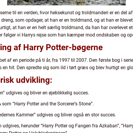
serne til en verden, hvor heksekunst og troldmanderi er en del 
s dreng, som opdager, at han er en troldmand, og at han er blev
rtigt, at han er en helt særlig troldmand, da han har overlevet 
r følger vi Harrys rejse som han kæmper mod ondskaben og opd
ling af Harry Potter-bøgerne
et af en periode på ti år, fra 1997 til 2007. Den første bog i seri
s en hit. Den spredte sig som ild i tørt græs og blev hurtigt en gl
risk udvikling:
n” udgives og bliver en øjeblikkelig succes.
 som “Harry Potter and the Sorcerer’s Stone”.
dernes Kammer” udgives og bliver også en stor succes.
en udgives, herunder “Harry Potter og Fangen fra Azkaban”, “Har