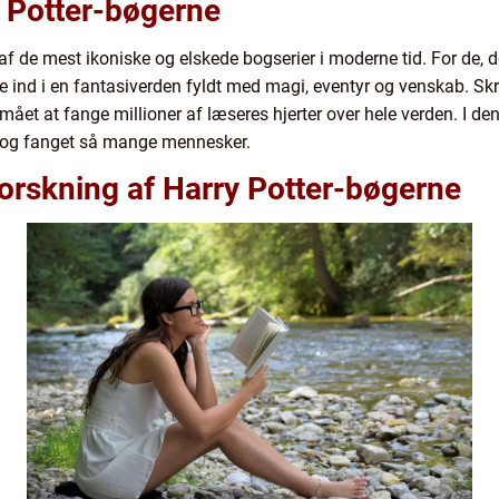
y Potter-bøgerne
af de mest ikoniske og elskede bogserier i moderne tid. For de, d
jse ind i en fantasiverden fyldt med magi, eventyr og venskab. Skre
ået at fange millioner af læseres hjerter over hele verden. I denn
et og fanget så mange mennesker.
rskning af Harry Potter-bøgerne