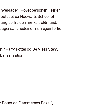
af hverdagen. Hovedpersonen i serien
et optaget på Hogwarts School of
et angreb fra den mørke troldmand,
ager sandheden om sin egen fortid.
en, “Harry Potter og De Vises Sten”,
obal sensation.
ry Potter og Flammernes Pokal”,