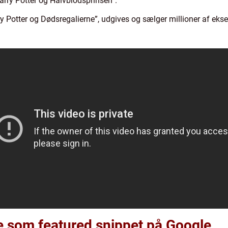
arry Potter og Halvblodsprinsen”.
rry Potter og Dødsregalierne”, udgives og sælger millioner af ek
e som featured snippet på Google