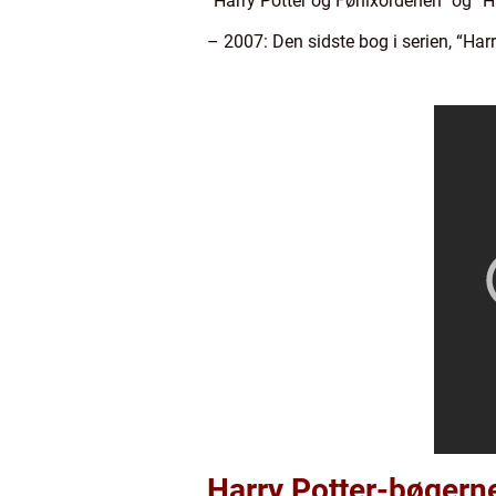
“Harry Potter og Fønixordenen” og “H
– 2007: Den sidste bog i serien, “Ha
Harry Potter-bøgern