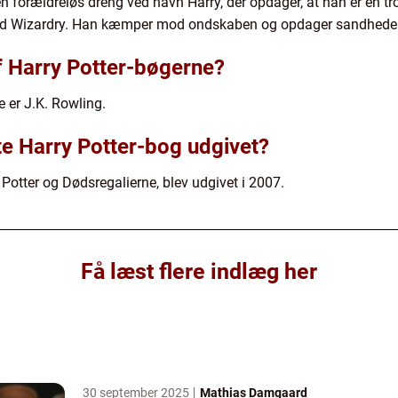
n forældreløs dreng ved navn Harry, der opdager, at han er en t
nd Wizardry. Han kæmper mod ondskaben og opdager sandheden 
f Harry Potter-bøgerne?
e er J.K. Rowling.
te Harry Potter-bog udgivet?
 Potter og Dødsregalierne, blev udgivet i 2007.
Få læst flere indlæg her
30 september 2025
Mathias Damgaard