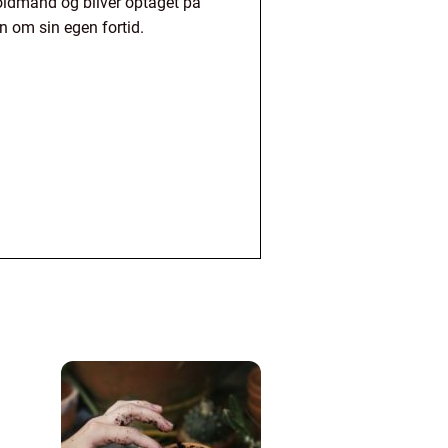
roldmand og bliver optaget på
om sin egen fortid.