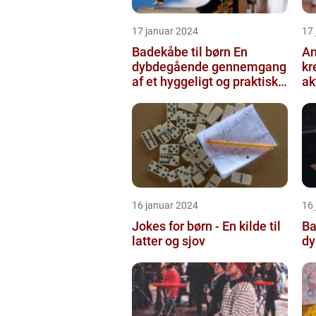
17 januar 2024
17
Badekåbe til børn En
An
dybdegående gennemgang
kr
af et hyggeligt og praktisk
ak
børnetøj
16 januar 2024
16
Jokes for børn - En kilde til
Ba
latter og sjov
dy