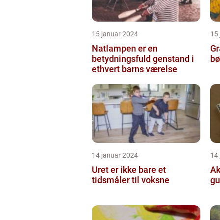
15 januar 2024
15
Natlampen er en
Gr
betydningsfuld genstand i
bø
ethvert barns værelse
14 januar 2024
14
Uret er ikke bare et
Ak
tidsmåler til voksne
gu