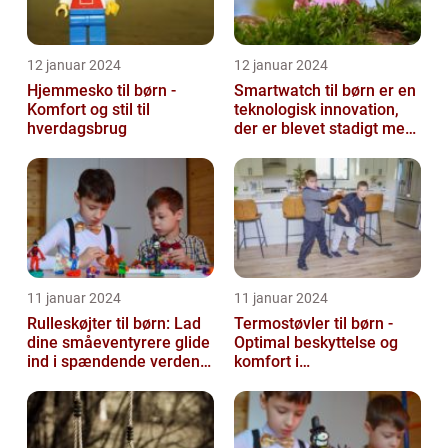
12 januar 2024
12 januar 2024
Hjemmesko til børn -
Smartwatch til børn er en
Komfort og stil til
teknologisk innovation,
hverdagsbrug
der er blevet stadigt mere
populær i de seneste år...
11 januar 2024
11 januar 2024
Rulleskøjter til børn: Lad
Termostøvler til børn -
dine småeventyrere glide
Optimal beskyttelse og
ind i spændende verden
komfort i
af motion og balance
vintermånederne