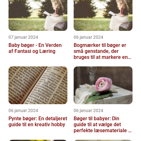
07 januar 2024
06 januar 2024
Baby bøger - En Verden
Bogmærker til bøger er
af Fantasi og Læring
små genstande, der
bruges til at markere en
side eller et afsnit i en
bog, så...
06 januar 2024
06 januar 2024
Pynte bøger: En detaljeret
Bøger til babyer: Din
guide til en kreativ hobby
guide til at vælge det
perfekte læsemateriale til
de yngste læsere