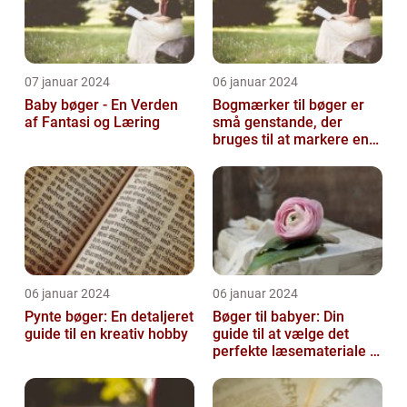
07 januar 2024
06 januar 2024
Baby bøger - En Verden
Bogmærker til bøger er
af Fantasi og Læring
små genstande, der
bruges til at markere en
side eller et afsnit i en
bog, så...
06 januar 2024
06 januar 2024
Pynte bøger: En detaljeret
Bøger til babyer: Din
guide til en kreativ hobby
guide til at vælge det
perfekte læsemateriale til
de yngste læsere