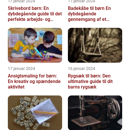
17 januar 2024
17 januar 2024
Skrivebord børn: En
Badekåbe til børn En
dybdegående guide til det
dybdegående
perfekte arbejds- og
gennemgang af et
læringsmiljø
hyggeligt og praktisk
børnetøj
17 januar 2024
16 januar 2024
Ansigtsmaling for børn:
Rygsæk til børn: Den
En kreativ og spændende
ultimative guide til dit
aktivitet
barns rygsæk