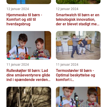
12 januar 2024
12 januar 2024
Hjemmesko til børn -
Smartwatch til børn er en
Komfort og stil til
teknologisk innovation,
hverdagsbrug
der er blevet stadigt mere
populær i de seneste år...
11 januar 2024
11 januar 2024
Rulleskøjter til børn: Lad
Termostøvler til børn -
dine småeventyrere glide
Optimal beskyttelse og
ind i spændende verden
komfort i
af motion og balance
vintermånederne